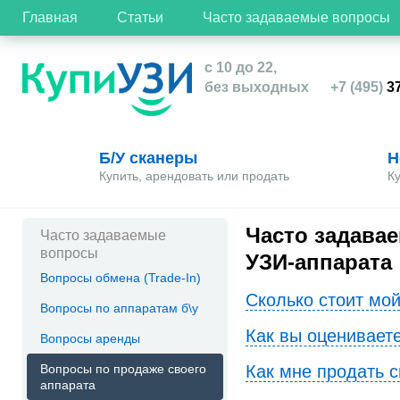
Главная
Статьи
Часто задаваемые вопросы
с 10 до 22,
без выходных
+7 (495)
37
Б/У сканеры
Н
Купить, арендовать или продать
К
Часто задава
Часто задаваемые
вопросы
УЗИ-аппарата
Вопросы обмена (Trade-In)
Сколько стоит мой
Вопросы по аппаратам б\у
Как вы оценивает
Вопросы аренды
Вопросы по продаже своего
Как мне продать 
аппарата