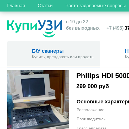
Главная
Статьи
Часто задаваемые вопросы
с 10 до 22,
без выходных
+7 (495)
37
Б/У сканеры
Н
Купить, арендовать или продать
К
Philips HDI 500
299 000 руб
Основные характер
Расположение
Производитель
Класс аппарата