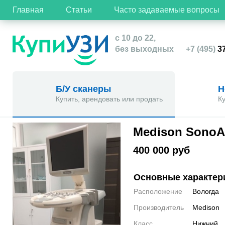
Главная
Статьи
Часто задаваемые вопросы
с 10 до 22,
без выходных
+7 (495)
37
Б/У сканеры
Н
Купить, арендовать или продать
К
Medison SonoA
400 000 руб
Основные характер
Расположение
Вологда
Производитель
Medison
Класс
Нижний