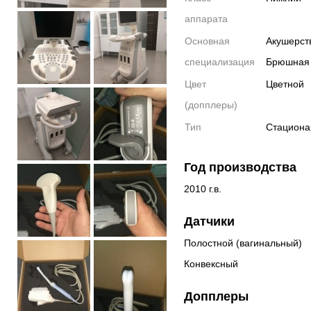
аппарата
Основная
Акушерств
специализация
Брюшная 
Цвет
Цветной
(допплеры)
Тип
Стацион
Год производства
2010 г.в.
Датчики
Полостной (вагинальный)
Конвексный
Допплеры