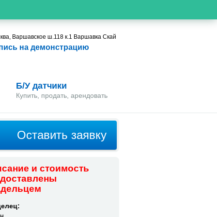
ква, Варшавское ш.118 к.1 Варшавка Скай
пись на демонстрацию
Б/У датчики
Купить, продать, арендовать
Оставить заявку
сание и стоимость
едоставлены
адельцем
елец:
н