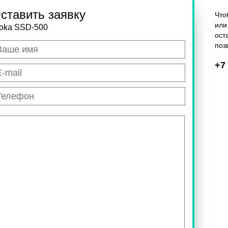
ставить заявку
Что
или
loka SSD-500
ост
поз
+7 