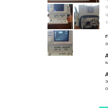
О
Ц
Т
Г
2
Д
К
Д
Э
О