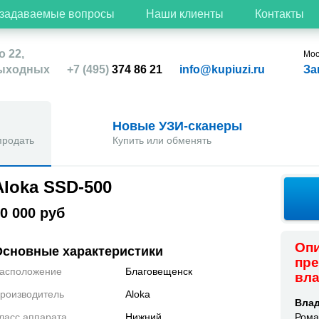
 задаваемые вопросы
Наши клиенты
Контакты
о 22,
Мос
выходных
+7 (495)
374 86 21
info@kupiuzi.ru
За
Новые УЗИ-сканеры
продать
Купить или обменять
Aloka SSD-500
0 000 руб
Опи
Основные характеристики
пр
асположение
Благовещенск
вл
роизводитель
Aloka
Влад
ласс аппарата
Нижний
Рома