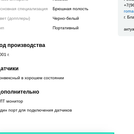
+7(9
сновная специализация
Брюшная полость
roma
г. Б
вет (допплеры)
Черно-белый
ип
Портативный
акту
од производства
001 г.
атчики
онвексный в хорошем состоянии
ополнительно
ЛТ монитор
дин порт для подключения датчиков