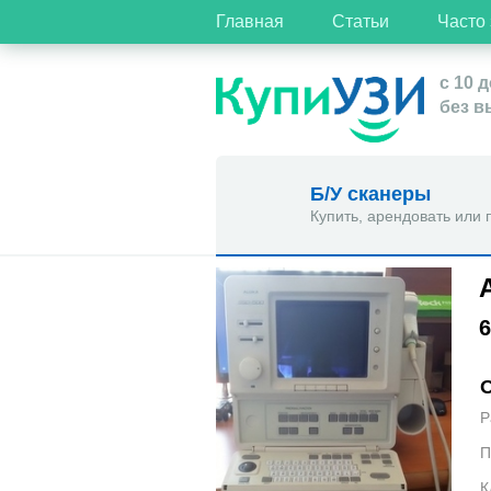
Главная
Статьи
Часто
с 10 д
без 
Б/У сканеры
Купить, арендовать или 
6
Р
П
К