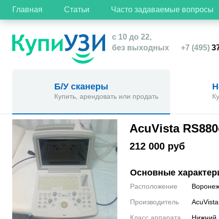
Главная
Статьи
Часто задаваемые вопросы
с 10 до 22,
без выходных
+7 (495)
37
Б/У сканеры
Н
Купить, арендовать или продать
К
AcuVista RS880
212 000 руб
Основные характер
Расположение
Вороне
Производитель
AcuVista
Класс аппарата
Нижний