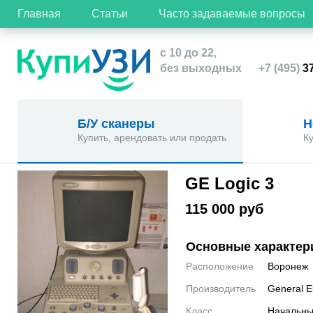
Главная
Статьи
Часто задаваемые вопросы
с 10 до 22,
без выходных
+7 (495)
37
Б/У сканеры
Н
Купить, арендовать или продать
К
GE Logic 3
115 000 руб
Основные характер
Расположение
Воронеж
Производитель
General El
Класс
Начальн