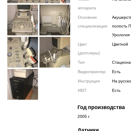
аппарата
Основная
Акушерст
специализация
полость 
Урология
Цвет
Цветной
(допплеры)
Тип
Стацион
Видеопринтер
Есть
Инструкция
На русск
ИБП
Есть
Год производства
2005 г.
Датчики