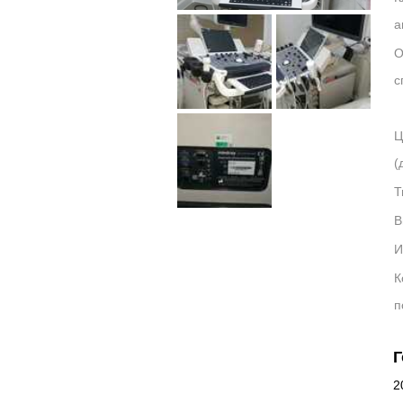
а
О
с
Ц
(
Т
В
И
К
п
Г
2