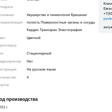
Клин
ппарата
Евге
+7(9
сновная
Акушерство и гинекология Брюшная
pavl
пециализация
полость Поверхностные органы и сосуды
акту
Кардио Транскран Эластография
вет
Цветной
допплеры)
ип
Стационарный
идеопринтер
Нет
нструкция
На русском языке
оличество
4
ортов
од производства
021 г.