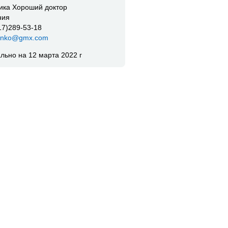
ика Хороший доктор
ния
17)289-53-18
enko@gmx.com
ально на 12 марта 2022 г