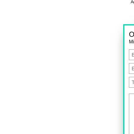
А
О
Mi