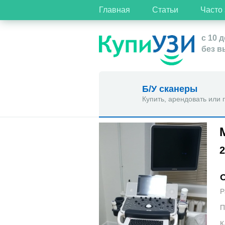
Главная
Статьи
Часто
с 10 д
без 
Б/У сканеры
Купить, арендовать или 
2
Р
П
К