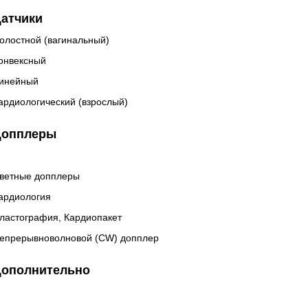
атчики
олостной (вагинальный)
онвексный
инейный
ардиологический (взрослый)
Допплеры
ветные допплеры
ардиология
ластография, Кардиопакет
епрерывноволновой (CW) допплер
ополнительно