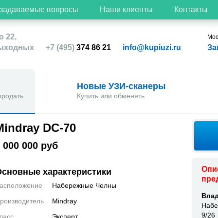
 задаваемые вопросы
Наши клиенты
Контакты
о 22,
Мос
выходных
+7 (495)
374 86 21
info@kupiuzi.ru
За
Новые УЗИ-сканеры
продать
Купить или обменять
Mindray DC-70
 000 000 руб
Опи
Основные характеристики
пре
асположение
Набережные Челны
Влад
роизводитель
Mindray
Набе
9/26
ласс
Эксперт