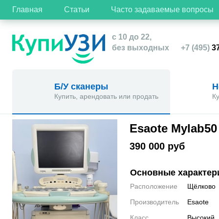
Главная
Статьи
Часто задаваемые вопросы
с 10 до 22,
без выходных
+7 (495)
37
Б/У сканеры
Н
Купить, арендовать или продать
К
Esaote Mylab50
390 000 руб
Основные характер
Расположение
Щёлково
Производитель
Esaote
Класс
Высокий