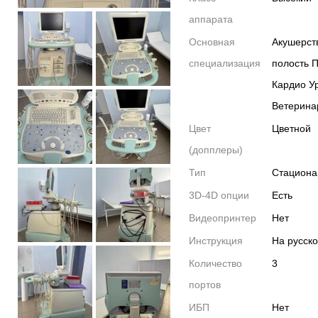
аппарата
Основная
Акушерст
специализация
полость 
Кардио У
Ветерина
Цвет
Цветной
(допплеры)
Тип
Стацион
3D-4D опции
Есть
Видеопринтер
Нет
Инструкция
На русск
Количество
3
портов
ИБП
Нет